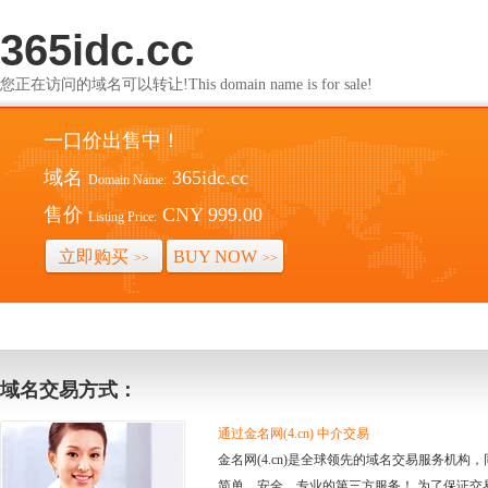
365idc.cc
您正在访问的域名可以转让!This domain name is for sale!
一口价出售中！
域名
365idc.cc
Domain Name:
售价
CNY 999.00
Listing Price:
立即购买
BUY NOW
>>
>>
域名交易方式：
通过金名网(4.cn) 中介交易
金名网(4.cn)是全球领先的域名交易服务机
简单、安全、专业的第三方服务！ 为了保证交