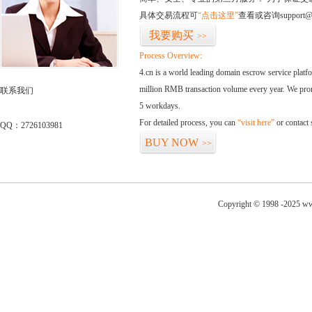
具体交易流程可
“点击这里”
查看或咨询support@
我要购买
>>
Process Overview:
4.cn is a world leading domain escrow service plat
million RMB transaction volume every year. We promi
联系我们
5 workdays.
For detailed process, you can
“visit here”
or contact
QQ：2726103981
BUY NOW
>>
Copyright © 1998 -2025 ww